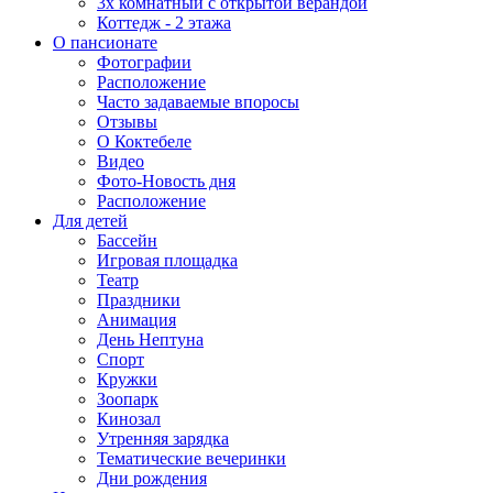
3х комнатный с открытой верандой
Коттедж - 2 этажа
О пансионате
Фотографии
Расположение
Часто задаваемые впоросы
Отзывы
О Коктебеле
Видео
Фото-Новость дня
Расположение
Для детей
Бассейн
Игровая площадка
Театр
Праздники
Анимация
День Нептуна
Спорт
Кружки
Зоопарк
Кинозал
Утренняя зарядка
Тематические вечеринки
Дни рождения