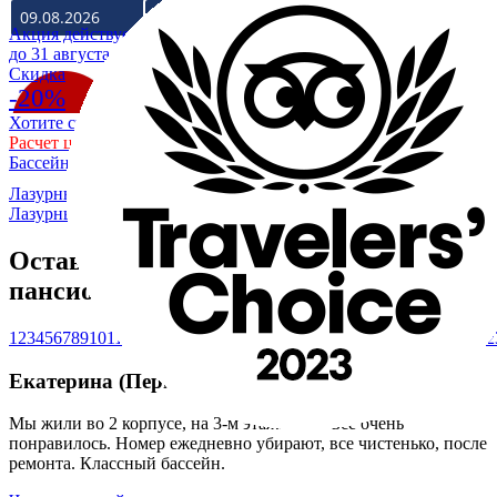
Акция действует
до 31 августа
Cкидка
-20%
Хотите скидку 20% на отдых в Крыму на море?
Расчет цены со скидкой
Бассейн уже разогрет до +28
Лазурный Коктебель
/
О гостевом доме - пансионате
Лазурный Коктебель
/
Отзывы
Оставьте свой отзыв о нашем
пансионате
1
2
3
4
5
6
7
8
9
10
11
12
13
14
15
16
17
18
19
20
21
22
23
24
25
26
27
28
29
30
31
32
Екатерина (Пермь, Россия )
02.07.2018
Мы жили во 2 корпусе, на 3-м этаже. Нам все очень
понравилось. Номер ежедневно убирают, все чистенько, после
ремонта. Классный бассейн.