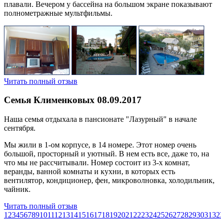
плавали. Вечером у бассейна на большом экране показывают
полнометражные мультфильмы.
Читать полный отзыв
Семья Клименковых
08.09.2017
Наша семья отдыхала в пансионате "Лазурный" в начале
сентября.
Мы жили в 1-ом корпусе, в 14 номере. Этот номер очень
большой, просторный и уютный. В нем есть все, даже то, на
что мы не рассчитывали. Номер состоит из 3-х комнат,
веранды, ванной комнаты и кухни, в которых есть
вентилятор, кондиционер, фен, микроволновка, холодильник,
чайник.
Читать полный отзыв
1
2
3
4
5
6
7
8
9
10
11
12
13
14
15
16
17
18
19
20
21
22
23
24
25
26
27
28
29
30
31
32