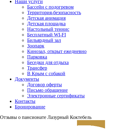
Наши услуги
Бассейн с подогревом
Территория-безопасность
Детская анимация
Детская площадка
Настольный теннис
Бесплатный WI-FI
Бильярдный зал
Зоопарк
Кинозал, открыт ежедневно
Парковка
Беседки для отдыха
Трансфер
В Крым с собакой
Документы
Договор оферты
Письмо обращение
Электронные сертификаты
Контакты
Бронирование
Отзывы о пансионате Лазурный Коктебель
ЗАЕЗД
ВЫЕЗД