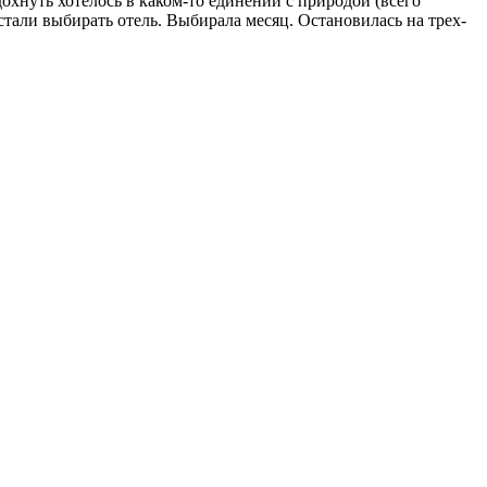
охнуть хотелось в каком-то единении с природой (всего
 стали выбирать отель. Выбирала месяц. Остановилась на трех-