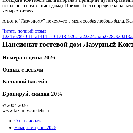
Поездка в Коктебель была выбрана в принципе путем сравнения
остального нам хватает дома). Поездка была определена на нач
четырех отелях.
А вот к "Лазурному" почему-то у меня особая любовь была. Как
Читать полный отзыв
1
2
3
4
5
6
7
8
9
10
11
12
13
14
15
16
17
18
19
20
21
22
23
24
25
26
27
28
29
30
31
32
Пансионат гостевой дом Лазурный Кокт
Номера и цены 2026
Отдых с детьми
Большой бассейн
Бронируй, скидка 20%
© 2004-2026
www.lazurniy-koktebel.ru
О пансионате
Номера и цены 2026