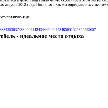
 отзывов и фото. Подкупило что-то особенное в этом месте. Отд
ало августа 2012 года. После того как мы определились с местом
-то потянуло туда.
33
34
35
36
37
38
39
40
41
42
43
44
45
46
47
48
49
50
51
52
53
54
55
56
57
ебель - идеальное место отдыха