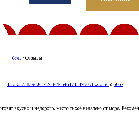
 Коктебель
/
Отзывы
те
33
34
35
36
37
38
39
40
41
42
43
44
45
46
47
48
49
50
51
52
53
54
55
56
57
товят вкусно и недорого, место тихое недалеко от моря. Рекоме