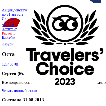
Акция действует
до 31 августа
Cкидка
-20%
Хотите скидку 20% на отдых в Крыму на море?
Расчет цены со скидкой
Бассейн уже разогрет до +28
Лазурный Коктебель
/
О гостевом доме - пансионате Лазурный
Оставьте свой отзыв о нашем пансиона
1
2
3
4
5
6
7
8
9
10
11
12
13
14
15
16
17
18
19
20
21
22
23
24
25
26
27
28
29
30
31
32
Сергей (Москва)
06.09.2013
Все понравилось, номер новый, доброжелательный персонал, го
Читать полный отзыв
Светлана
31.08.2013