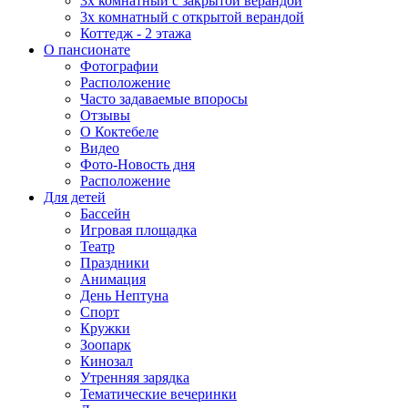
3х комнатный с закрытой верандой
3х комнатный с открытой верандой
Коттедж - 2 этажа
О пансионате
Фотографии
Расположение
Часто задаваемые впоросы
Отзывы
О Коктебеле
Видео
Фото-Новость дня
Расположение
Для детей
Бассейн
Игровая площадка
Театр
Праздники
Анимация
День Нептуна
Спорт
Кружки
Зоопарк
Кинозал
Утренняя зарядка
Тематические вечеринки