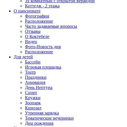
3х комнатный с открытой верандой
Коттедж - 2 этажа
О пансионате
Фотографии
Расположение
Часто задаваемые впоросы
Отзывы
О Коктебеле
Видео
Фото-Новость дня
Расположение
Для детей
Бассейн
Игровая площадка
Театр
Праздники
Анимация
День Нептуна
Спорт
Кружки
Зоопарк
Кинозал
Утренняя зарядка
Тематические вечеринки
Дни рождения