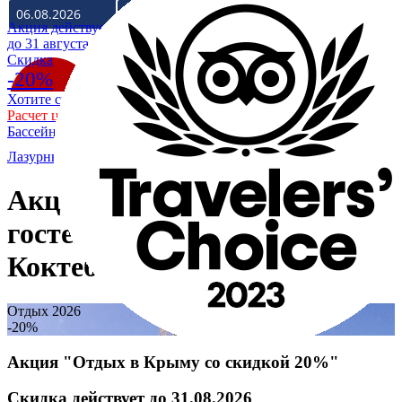
Акция действует
до 31 августа
Cкидка
-20%
Хотите скидку 20% на отдых в Крыму на море?
Расчет цены со скидкой
Бассейн уже разогрет до +28
Лазурный Коктебель
/
Акции и скидки
Акции и скидки пансионата -
гостевого дома Лазурный
Коктебель
Отдых 2026
-20%
Акция "Отдых в Крыму со скидкой 20%"
Скидка действует до 31.08.2026