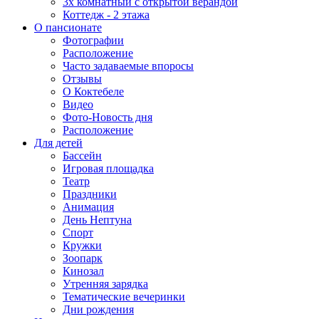
3х комнатный с открытой верандой
Коттедж - 2 этажа
О пансионате
Фотографии
Расположение
Часто задаваемые впоросы
Отзывы
О Коктебеле
Видео
Фото-Новость дня
Расположение
Для детей
Бассейн
Игровая площадка
Театр
Праздники
Анимация
День Нептуна
Спорт
Кружки
Зоопарк
Кинозал
Утренняя зарядка
Тематические вечеринки
Дни рождения