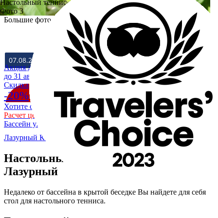
Настольный теннис
Фото 3
Большие фото
ЗАЕЗД
ВЫЕЗД
Акция действует
до 31 августа
Cкидка
-20%
Хотите скидку 20% на отдых в Крыму на море?
Расчет цены со скидкой
Бассейн уже разогрет до +28
Лазурный Коктебель
/
Услуги и сервис
/
Настольный теннис
Настольный теннис в пансионате
Лазурный
Недалеко от бассейна в крытой беседке Вы найдете для себя
стол для настольного тенниса.