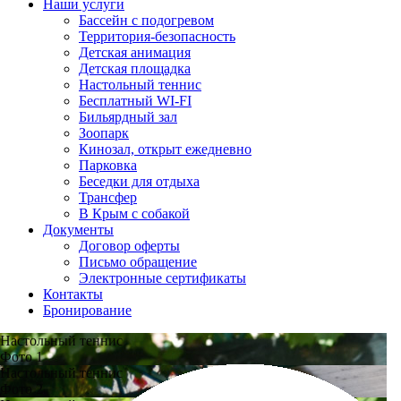
Наши услуги
Бассейн с подогревом
Территория-безопасность
Детская анимация
Детская площадка
Настольный теннис
Бесплатный WI-FI
Бильярдный зал
Зоопарк
Кинозал, открыт ежедневно
Парковка
Беседки для отдыха
Трансфер
В Крым с собакой
Документы
Договор оферты
Письмо обращение
Электронные сертификаты
Контакты
Бронирование
Настольный теннис
Фото 1
Настольный теннис
Фото 2