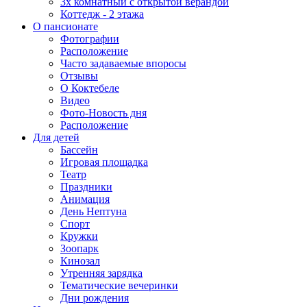
3х комнатный с открытой верандой
Коттедж - 2 этажа
О пансионате
Фотографии
Расположение
Часто задаваемые впоросы
Отзывы
О Коктебеле
Видео
Фото-Новость дня
Расположение
Для детей
Бассейн
Игровая площадка
Театр
Праздники
Анимация
День Нептуна
Спорт
Кружки
Зоопарк
Кинозал
Утренняя зарядка
Тематические вечеринки
Дни рождения