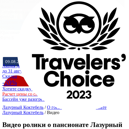
Просторные комфортные номера
Фото 3
Ежедневная анимация
Фото 4
Здоровое питание из крымских продуктов
Фото 5
Красивые достопримечательности
Фото 6
ЗАЕЗД
ВЫЕЗД
Акция действует
до 31 августа
Cкидка
-20%
Хотите скидку 20% на отдых в Крыму на море?
Расчет цены со скидкой
Бассейн уже разогрет до +28
Лазурный Коктебель
/
О гостевом доме - пансионате
Лазурный Коктебель
/
Видео
Видео ролики о пансионате Лазурный