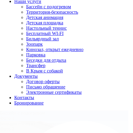
Наши услуги
Бассейн с подогревом
Территория-безопасность
Детская анимация
Детская площадка
Настольный теннис
Бесплатный WI-FI
Бильярдный зал
Зоопарк
Кинозал, открыт ежедневно
Парковка
Беседки для отдыха
Трансфер
В Крым с собакой
Документы
Договор оферты
Письмо обращение
Электронные сертификаты
Контакты
Бронирование
Бассейн с подогревом
Фото 1
Большая озелененная территория
Фото 2