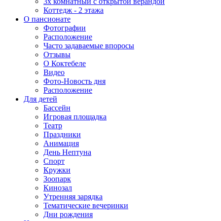
3х комнатный с открытой верандой
Коттедж - 2 этажа
О пансионате
Фотографии
Расположение
Часто задаваемые впоросы
Отзывы
О Коктебеле
Видео
Фото-Новость дня
Расположение
Для детей
Бассейн
Игровая площадка
Театр
Праздники
Анимация
День Нептуна
Спорт
Кружки
Зоопарк
Кинозал
Утренняя зарядка
Тематические вечеринки
Дни рождения