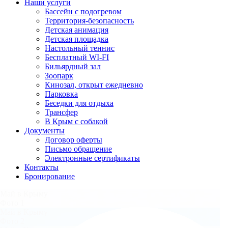
Наши услуги
Бассейн с подогревом
Территория-безопасность
Детская анимация
Детская площадка
Настольный теннис
Бесплатный WI-FI
Бильярдный зал
Зоопарк
Кинозал, открыт ежедневно
Парковка
Беседки для отдыха
Трансфер
В Крым с собакой
Документы
Договор оферты
Письмо обращение
Электронные сертификаты
Контакты
Бронирование
Май в Крыму
Фото 1
Май в Крыму
Фото 2