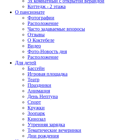
3х комнатный с открытой верандой
Коттедж - 2 этажа
О пансионате
Фотографии
Расположение
Часто задаваемые впоросы
Отзывы
О Коктебеле
Видео
Фото-Новость дня
Расположение
Для детей
Бассейн
Игровая площадка
Театр
Праздники
Анимация
День Нептуна
Спорт
Кружки
Зоопарк
Кинозал
Утренняя зарядка
Тематические вечеринки
Дни рождения