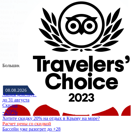
Май в Крыму
Фото 3
Май в Крыму
Фото 4
Май в Крыму
Фото 5
Май в Крыму
Фото 6
Май в Крыму
Фото 7
Май в Крыму
Фото 8
Большие фото
ЗАЕЗД
ВЫЕЗД
Акция действует
до 31 августа
Cкидка
-20%
Хотите скидку 20% на отдых в Крыму на море?
Расчет цены со скидкой
Бассейн уже разогрет до +28