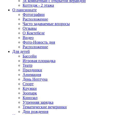
3х комнатный с открытой верандой
Коттедж - 2 этажа
О пансионате
Фотографии
Расположение
Часто задаваемые впоросы
Отзывы
О Коктебеле
Видео
Фото-Новость дня
Расположение
Для детей
Бассейн
Игровая площадка
Театр
Праздники
Анимация
День Нептуна
Спорт
Кружки
Зоопарк
Кинозал
Утренняя зарядка
Тематические вечеринки
Дни рождения