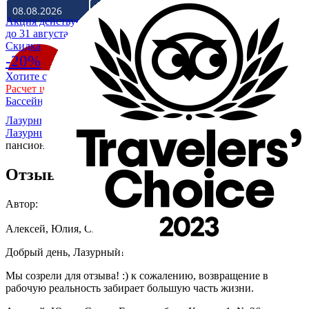
Акция действует
до 31 августа
Cкидка
-20%
Хотите скидку 20% на отдых в Крыму на море?
Расчет цены со скидкой
Бассейн уже разогрет до +28
Лазурный Коктебель
/
О гостевом доме - пансионате
Лазурный Коктебель
/
Отзывы
/
Алексей, Юлия, Саша о
пансионате Лазурный
Отзыв Алексея - Райский уголок
Автор:
Алексей, Юлия, Саша
Добрый день, Лазурный!
Мы созрели для отзыва! :) к сожалению, возвращение в
рабочую реальность забирает большую часть жизни.