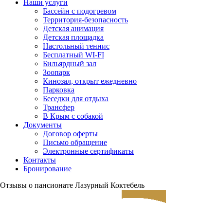
Наши услуги
Бассейн с подогревом
Территория-безопасность
Детская анимация
Детская площадка
Настольный теннис
Бесплатный WI-FI
Бильярдный зал
Зоопарк
Кинозал, открыт ежедневно
Парковка
Беседки для отдыха
Трансфер
В Крым с собакой
Документы
Договор оферты
Письмо обращение
Электронные сертификаты
Контакты
Бронирование
Отзывы о пансионате Лазурный Коктебель
ЗАЕЗД
ВЫЕЗД