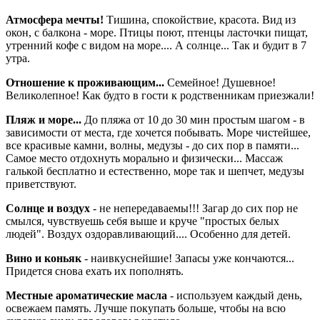
Атмосфера мечты!
Тишина, спокойствие, красота. Вид из
окон, с балкона - море. Птицы поют, птенцы ласточки пищат,
утренний кофе с видом на море.... А солнце... Так и будит в 7
утра.
Отношение к проживающим...
Семейное! Душевное!
Великолепное! Как будто в гости к родственникам приезжали!
Пляж и море...
До пляжа от 10 до 30 мин простым шагом - в
зависимости от места, где хочется побывать. Море чистейшее,
все красивые камни, волны, медузы - до сих пор в памяти...
Самое место отдохнуть морально и физически... Массаж
галькой бесплатно и естественно, море так и шепчет, медузы
приветствуют.
Солнце и воздух
- не непередаваемы!!! Загар до сих пор не
смылся, чувствуешь себя выше и круче "простых белых
людей". Воздух оздоравливающий.... Особенно для детей.
Вино и коньяк
- наивкуснейшие! Запасы уже кончаются...
Придется снова ехать их пополнять.
Местные ароматические масла
- используем каждый день,
освежаем память. Лучше покупать больше, чтобы на всю