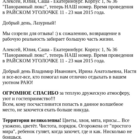
Алексей, Юлия, Саша - Екатеринбург. Корпус 1, № 36
"Панорамный люкс", теперь НАШ номер. Время проведения
в РАЙСКОМ УГОЛОЧКЕ 11 - 23 мая 2015 года.
Добрый день, Лазурный!
Мы созрели для отзыва! :) к сожалению, возвращение в
рабочую реальность забирает большую часть жизни.
Алексей, Юлия, Саша - Екатеринбург. Корпус 1, № 36
"Панорамный люкс", теперь НАШ номер. Время проведения
в РАЙСКОМ УГОЛОЧКЕ 11 - 23 мая 2015 года.
Добрый день Владимир Иванович, Ирина Анатольевна, Настя
и все-все-все, кто помогал нам отлично отдыхать в вашем
уютном РАЮ!
ОГРОМНОЕ СПАСИБО
за теплую дружескую атмосферу,
уют и гостеприимство!!!
Всем, кому посчастливится попасть в данное волшебное
место, не захочется ехать больше никуда.
Территория великолепна!
Цветы, хвоя, мята, ирисы... Все
ухожено, цветёт. Чистота, порядок. Огорожена от "простого
мира", ребенок гуляет, когда захочет, где и как. Нисколько не
боишься.