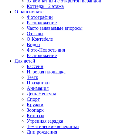
3х комнатный с открытой верандой
Коттедж - 2 этажа
О пансионате
Фотографии
Расположение
Часто задаваемые впоросы
Отзывы
О Коктебеле
Видео
Фото-Новость дня
Расположение
Для детей
Бассейн
Игровая площадка
Театр
Праздники
Анимация
День Нептуна
Спорт
Кружки
Зоопарк
Кинозал
Утренняя зарядка
Тематические вечеринки
Дни рождения