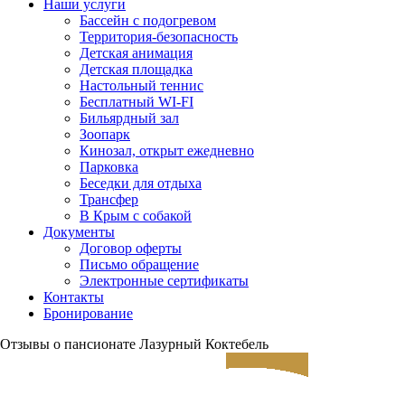
Наши услуги
Бассейн с подогревом
Территория-безопасность
Детская анимация
Детская площадка
Настольный теннис
Бесплатный WI-FI
Бильярдный зал
Зоопарк
Кинозал, открыт ежедневно
Парковка
Беседки для отдыха
Трансфер
В Крым с собакой
Документы
Договор оферты
Письмо обращение
Электронные сертификаты
Контакты
Бронирование
Отзывы о пансионате Лазурный Коктебель
ЗАЕЗД
ВЫЕЗД