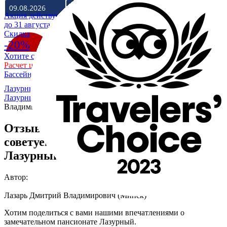
Акция действует
до 31 августа
Cкидка
-20%
Хотите скидку 20% на отдых в Крыму на море?
Расчет цены со скидкой
Бассейн уже разогрет до +28
Лазурный Коктебель
/
О гостевом доме - пансионате
Лазурный Коктебель
/
Отзывы
/
Лазарь Дмитрий
Владимирович о пансионате Лазурный
Отзыв Дмитрия Владимировича - Всем
советуем отдохнуть в пансионате
Лазурный
Автор:
Лазарь Дмитрий Владимирович (Минск)
Хотим поделиться с вами нашими впечатлениями о
замечательном пансионате Лазурный.