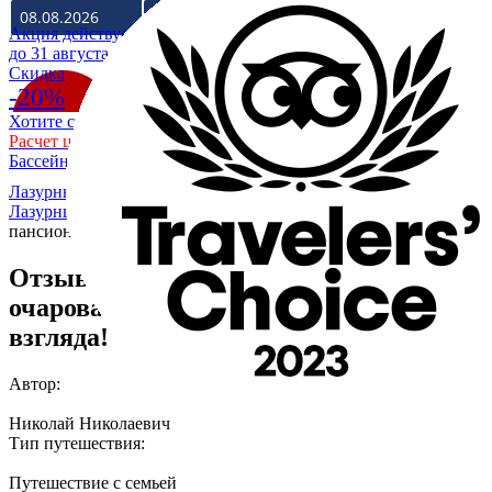
Акция действует
до 31 августа
Cкидка
-20%
Хотите скидку 20% на отдых в Крыму на море?
Расчет цены со скидкой
Бассейн уже разогрет до +28
Лазурный Коктебель
/
О гостевом доме - пансионате
Лазурный Коктебель
/
Отзывы
/
Николай Николаевич о
пансионате Лазурный
Отзыв Николая - Удивительное место
очаровало своей красотой с первого
взгляда!
Автор:
Николай Николаевич
Тип путешествия:
Путешествие с семьей