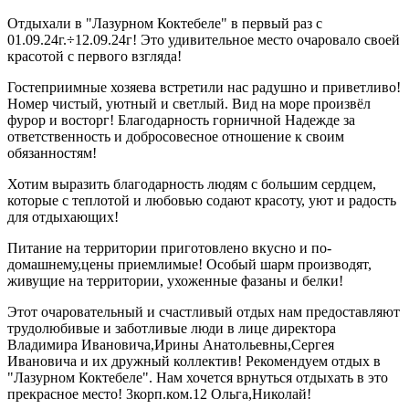
Отдыхали в "Лазурном Коктебеле" в первый раз с
01.09.24г.÷12.09.24г! Это удивительное место очаровало своей
красотой с первого взгляда!
Гостеприимные хозяева встретили нас радушно и приветливо!
Номер чистый, уютный и светлый. Вид на море произвёл
фурор и восторг! Благодарность горничной Надежде за
ответственность и добросовесное отношение к своим
обязанностям!
Хотим выразить благодарность людям с большим сердцем,
которые с теплотой и любовью содают красоту, уют и радость
для отдыхающих!
Питание на территории приготовлено вкусно и по-
домашнему,цены приемлимые! Особый шарм производят,
живущие на территории, ухоженные фазаны и белки!
Этот очаровательный и счастливый отдых нам предоставляют
трудолюбивые и заботливые люди в лице директора
Владимира Ивановича,Ирины Анатольевны,Сергея
Ивановича и их дружный коллектив! Рекомендуем отдых в
"Лазурном Коктебеле". Нам хочется врнуться отдыхать в это
прекрасное место! 3корп.ком.12 Ольга,Николай!