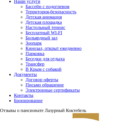
Наши услуги
Бассейн с подогревом
Территория-безопасность
Детская анимация
Детская площадка
Настольный теннис
Бесплатный WI-FI
Бильярдный зал
Зоопарк
Кинозал, открыт ежедневно
Парковка
Беседки для отдыха
Трансфер
В Крым с собакой
Документы
Договор оферты
Письмо обращение
Электронные сертификаты
Контакты
Бронирование
Отзывы о пансионате Лазурный Коктебель
ЗАЕЗД
ВЫЕЗД