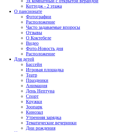
3х комнатный с открытой верандой
Коттедж - 2 этажа
О пансионате
Фотографии
Расположение
Часто задаваемые впоросы
Отзывы
О Коктебеле
Видео
Фото-Новость дня
Расположение
Для детей
Бассейн
Игровая площадка
Театр
Праздники
Анимация
День Нептуна
Спорт
Кружки
Зоопарк
Кинозал
Утренняя зарядка
Тематические вечеринки
Дни рождения