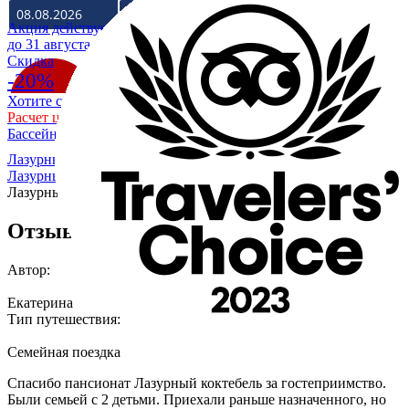
Акция действует
до 31 августа
Cкидка
-20%
Хотите скидку 20% на отдых в Крыму на море?
Расчет цены со скидкой
Бассейн уже разогрет до +28
Лазурный Коктебель
/
О гостевом доме - пансионате
Лазурный Коктебель
/
Отзывы
/
Екатерина о пансионате
Лазурный
Отзыв Екатерины - Отличный отдых
Автор:
Екатерина
Тип путешествия:
Семейная поездка
Спасибо пансионат Лазурный коктебель за гостеприимство.
Были семьей с 2 детьми. Приехали раньше назначенного, но