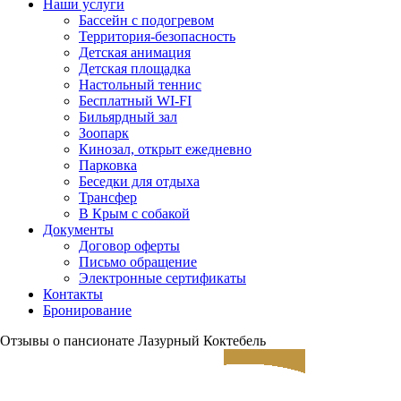
Наши услуги
Бассейн с подогревом
Территория-безопасность
Детская анимация
Детская площадка
Настольный теннис
Бесплатный WI-FI
Бильярдный зал
Зоопарк
Кинозал, открыт ежедневно
Парковка
Беседки для отдыха
Трансфер
В Крым с собакой
Документы
Договор оферты
Письмо обращение
Электронные сертификаты
Контакты
Бронирование
Отзывы о пансионате Лазурный Коктебель
ЗАЕЗД
ВЫЕЗД