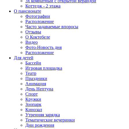
3х комнатный с открытой верандой
Коттедж - 2 этажа
О пансионате
Фотографии
Расположение
Часто задаваемые впоросы
Отзывы
О Коктебеле
Видео
Фото-Новость дня
Расположение
Для детей
Бассейн
Игровая площадка
Театр
Праздники
Анимация
День Нептуна
Спорт
Кружки
Зоопарк
Кинозал
Утренняя зарядка
Тематические вечеринки
Дни рождения