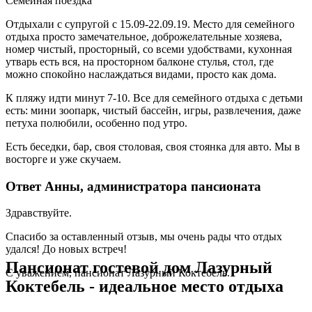
Семейная поездка
Отдыхали с супругой с 15.09-22.09.19. Место для семейного
отдыха просто замечательное, доброжелательные хозяева,
номер чистый, просторный, cо всеми удобствами, кухонная
утварь есть вся, на просторном балконе стулья, стол, где
можно спокойно наслаждаться видами, просто как дома.
К пляжу идти минут 7-10. Все для семейного отдыха с детьми
есть: мини зоопарк, чистый бассейн, игры, развлечения, даже
петуха полюбили, особенно под утро.
Есть беседки, бар, cвоя столовая, cвоя стоянка для авто. Мы в
восторге и уже скучаем.
Ответ Анны, администратора пансионата
Здравствуйте.
Спасибо за оставленный отзыв, мы очень рады что отдых
удался! До новых встреч!
Пансионат гостевой дом Лазурный
С уважением, пансионат Лазурный Коктебель.
Коктебель - идеальное место отдыха