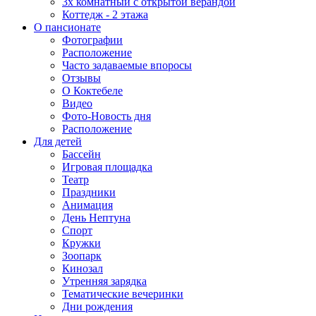
3х комнатный с открытой верандой
Коттедж - 2 этажа
О пансионате
Фотографии
Расположение
Часто задаваемые впоросы
Отзывы
О Коктебеле
Видео
Фото-Новость дня
Расположение
Для детей
Бассейн
Игровая площадка
Театр
Праздники
Анимация
День Нептуна
Спорт
Кружки
Зоопарк
Кинозал
Утренняя зарядка
Тематические вечеринки
Дни рождения