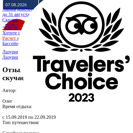
Акция действует
до 31 августа
Cкидка
-20%
Хотите скидку 20% на отдых в Крыму на море?
Расчет цены со скидкой
Бассейн уже разогрет до +28
Лазурный Коктебель
/
О гостевом доме - пансионате
Лазурный Коктебель
/
Отзывы
/
Олег о пансионате Лазурный
Отзыв Олега - Мы в восторге и уже
скучаем.
Автор:
Олег
Время отдыха:
c 15.09.2019 по 22.09.2019
Тип путешествия: