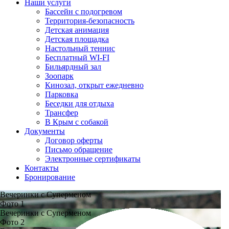
Наши услуги
Бассейн с подогревом
Территория-безопасность
Детская анимация
Детская площадка
Настольный теннис
Бесплатный WI-FI
Бильярдный зал
Зоопарк
Кинозал, открыт ежедневно
Парковка
Беседки для отдыха
Трансфер
В Крым с собакой
Документы
Договор оферты
Письмо обращение
Электронные сертификаты
Контакты
Бронирование
Вечеринки с Суперменом
Фото 1
Вечеринки с Суперменом
Фото 2