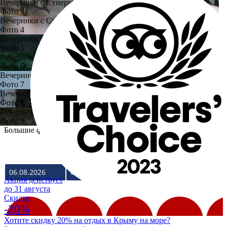
Вечеринки с Суперменом
Фото 3
Вечеринки с Суперменом
Фото 4
Вечеринки с Суперменом
Фото 5
Вечеринки с Суперменом
Фото 6
Вечеринки с Суперменом
Фото 7
Вечеринки с Суперменом
Фото 8
Вечеринки с Суперменом
Фото 9
Большие фото
ЗАЕЗД
ВЫЕЗД
Акция действует
до 31 августа
Cкидка
-20%
Хотите скидку 20% на отдых в Крыму на море?