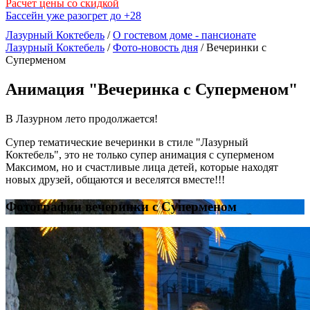
Расчет цены со скидкой
Бассейн уже разогрет до +28
Лазурный Коктебель
/
О гостевом доме - пансионате
Лазурный Коктебель
/
Фото-новость дня
/
Вечеринки с
Суперменом
Анимация "Вечеринка с Суперменом"
В Лазурном лето продолжается!
Супер тематические вечеринки в стиле "Лазурный
Коктебель", это не только супер анимация с суперменом
Максимом, но и счастливые лица детей, которые находят
новых друзей, общаются и веселятся вместе!!!
Фотографии вечеринки с Суперменом