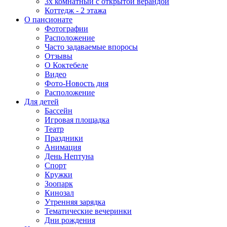
3х комнатный с открытой верандой
Коттедж - 2 этажа
О пансионате
Фотографии
Расположение
Часто задаваемые впоросы
Отзывы
О Коктебеле
Видео
Фото-Новость дня
Расположение
Для детей
Бассейн
Игровая площадка
Театр
Праздники
Анимация
День Нептуна
Спорт
Кружки
Зоопарк
Кинозал
Утренняя зарядка
Тематические вечеринки
Дни рождения