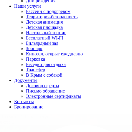
Дни рождения
Наши услуги
Бассейн с подогревом
Территория-безопасность
Детская анимация
Детская площадка
Настольный теннис
Бесплатный WI-FI
Бильярдный зал
Зоопарк
Кинозал, открыт ежедневно
Парковка
Беседки для отдыха
Трансфер
В Крым с собакой
Документы
Договор оферты
Письмо обращение
Электронные сертификаты
Контакты
Бронирование
Праздник "День Нептуна"
Фото 1
Праздник "День Нептуна"