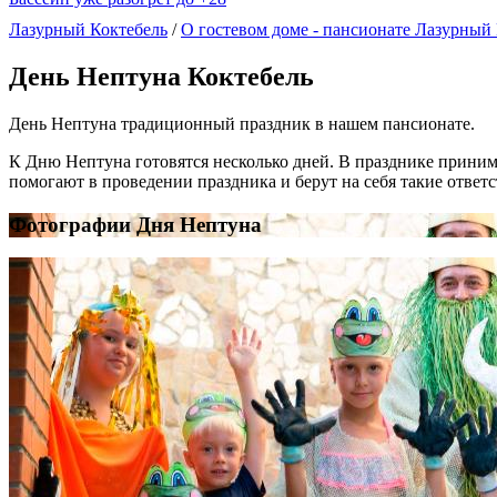
Лазурный Коктебель
/
О гостевом доме - пансионате Лазурный
День Нептуна Коктебель
День Нептуна традиционный праздник в нашем пансионате.
К Дню Нептуна готовятся несколько дней. В празднике приним
помогают в проведении праздника и берут на себя такие отве
Фотографии Дня Нептуна