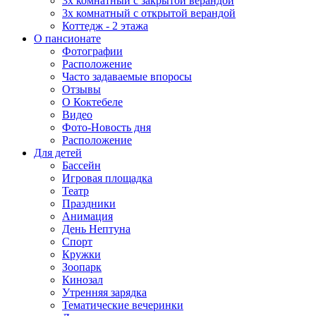
3х комнатный с закрытой верандой
3х комнатный с открытой верандой
Коттедж - 2 этажа
О пансионате
Фотографии
Расположение
Часто задаваемые впоросы
Отзывы
О Коктебеле
Видео
Фото-Новость дня
Расположение
Для детей
Бассейн
Игровая площадка
Театр
Праздники
Анимация
День Нептуна
Спорт
Кружки
Зоопарк
Кинозал
Утренняя зарядка
Тематические вечеринки