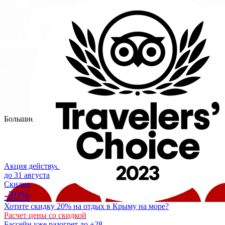
Фото 2
Праздник "День Нептуна"
Фото 3
Праздник "День Нептуна"
Фото 4
Праздник "День Нептуна"
Фото 5
Праздник "День Нептуна"
Фото 6
Праздник "День Нептуна"
Фото 7
Праздник "День Нептуна"
Фото 8
Большие фото
ЗАЕЗД
Акция действует
до 31 августа
Cкидка
-20%
Хотите скидку 20% на отдых в Крыму на море?
Расчет цены со скидкой
Бассейн уже разогрет до +28