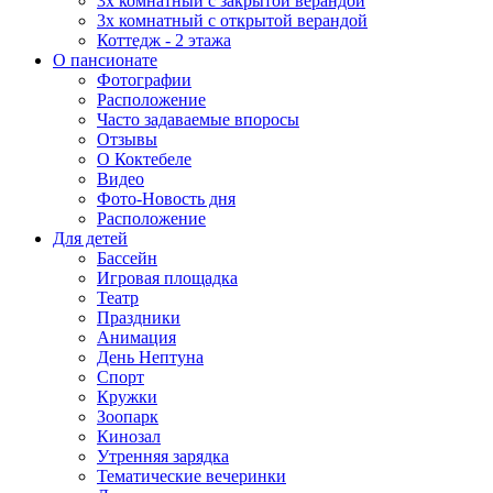
3х комнатный с закрытой верандой
3х комнатный с открытой верандой
Коттедж - 2 этажа
О пансионате
Фотографии
Расположение
Часто задаваемые впоросы
Отзывы
О Коктебеле
Видео
Фото-Новость дня
Расположение
Для детей
Бассейн
Игровая площадка
Театр
Праздники
Анимация
День Нептуна
Спорт
Кружки
Зоопарк
Кинозал
Утренняя зарядка
Тематические вечеринки