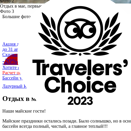
Фото 2
Отдых в мае, первые гости
Фото 3
Большие фото
ЗАЕЗД
Акция действует
до 31 августа
Cкидка
-20%
Хотите скидку 20% на отдых в Крыму на море?
Расчет цены со скидкой
Бассейн уже разогрет до +28
Лазурный Коктебель
/
О гостевом доме - пансионате Лазурный
Отдых в мае, первые гости
Наши майские гости!
Майские праздники остались позади. Было солнышко, но в осн
бассейн всегда полный, чистый, а главное теплый!!!