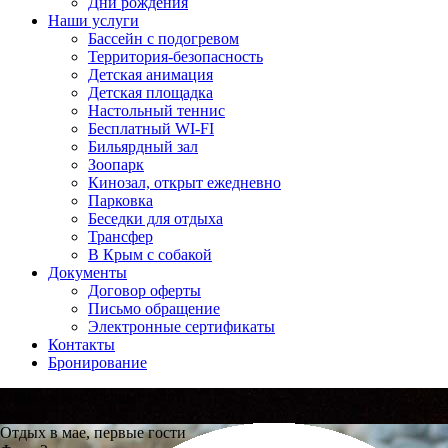
Дни рождения
Наши услуги
Бассейн с подогревом
Территория-безопасность
Детская анимация
Детская площадка
Настольный теннис
Бесплатный WI-FI
Бильярдный зал
Зоопарк
Кинозал, открыт ежедневно
Парковка
Беседки для отдыха
Трансфер
В Крым с собакой
Документы
Договор оферты
Письмо обращение
Электронные сертификаты
Контакты
Бронирование
Отдых в мае, первые гости
Фото 1
Отдых в мае, первые гости