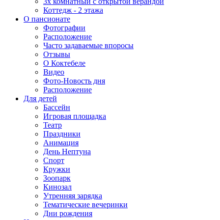
3х комнатный с открытой верандой
Коттедж - 2 этажа
О пансионате
Фотографии
Расположение
Часто задаваемые впоросы
Отзывы
О Коктебеле
Видео
Фото-Новость дня
Расположение
Для детей
Бассейн
Игровая площадка
Театр
Праздники
Анимация
День Нептуна
Спорт
Кружки
Зоопарк
Кинозал
Утренняя зарядка
Тематические вечеринки
Дни рождения