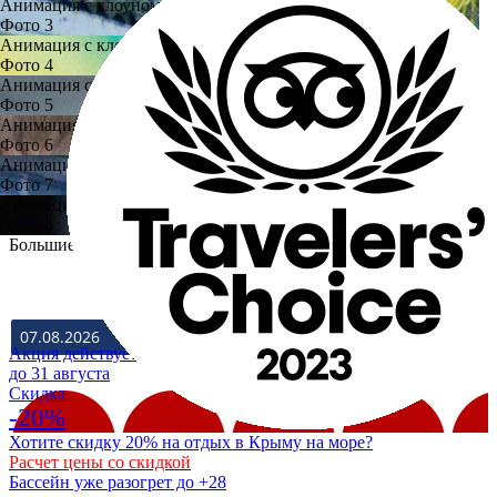
Анимация с клоуном
Фото 3
Анимация с клоуном
Фото 4
Анимация с клоуном
Фото 5
Анимация с клоуном
Фото 6
Анимация с клоуном
Фото 7
Анимация с клоуном
Фото 8
Большие фото
ЗАЕЗД
ВЫЕЗД
Акция действует
до 31 августа
Cкидка
-20%
Хотите скидку 20% на отдых в Крыму на море?
Расчет цены со скидкой
Бассейн уже разогрет до +28