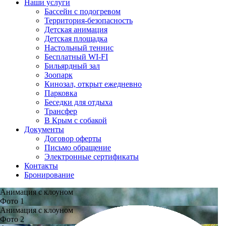
Наши услуги
Бассейн с подогревом
Территория-безопасность
Детская анимация
Детская площадка
Настольный теннис
Бесплатный WI-FI
Бильярдный зал
Зоопарк
Кинозал, открыт ежедневно
Парковка
Беседки для отдыха
Трансфер
В Крым с собакой
Документы
Договор оферты
Письмо обращение
Электронные сертификаты
Контакты
Бронирование
Анимация с клоуном
Фото 1
Анимация с клоуном
Фото 2