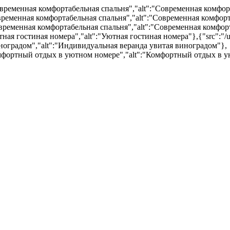
":"Современная комфортабельная спальня","alt":"Современная комфо
":"Современная комфортабельная спальня","alt":"Современная комфор
":"Современная комфортабельная спальня","alt":"Современная комфо
"Уютная гостиная номера","alt":"Уютная гостиная номера"},{"src":"/
виноградом","alt":"Индивидуальная веранда увитая виноградом"},
e":"Комфортный отдых в уютном номере","alt":"Комфортный отдых в