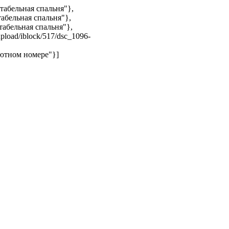
ртабельная спальня"},
табельная спальня"},
ртабельная спальня"},
upload/iblock/517/dsc_1096-
 уютном номере"}]