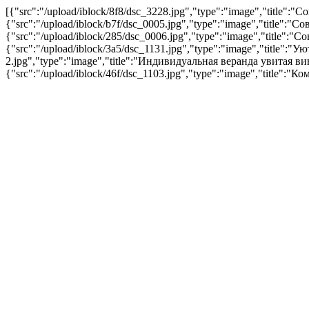
[{"src":"/upload/iblock/8f8/dsc_3228.jpg","type":"image","title
{"src":"/upload/iblock/b7f/dsc_0005.jpg","type":"image","title
{"src":"/upload/iblock/285/dsc_0006.jpg","type":"image","title
{"src":"/upload/iblock/3a5/dsc_1131.jpg","type":"image","title":
2.jpg","type":"image","title":"Индивидуальная веранда увитая 
{"src":"/upload/iblock/46f/dsc_1103.jpg","type":"image","titl