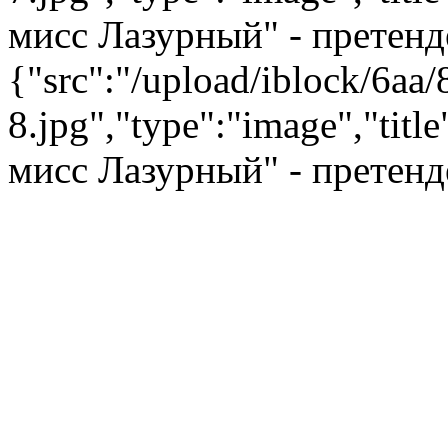
мисс Лазурный" - претенд
{"src":"/upload/iblock/6aa/
8.jpg","type":"image","tit
мисс Лазурный" - претенд