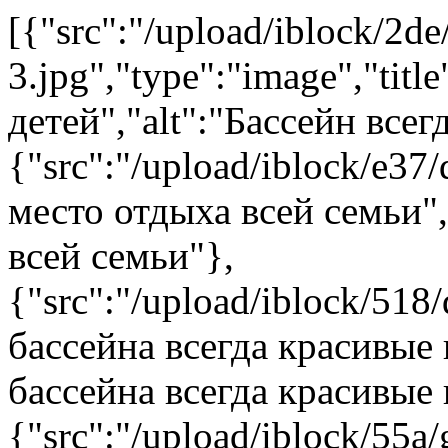
[{"src":"/upload/iblock/2de
3.jpg","type":"image","tit
детей","alt":"Бассейн всег
{"src":"/upload/iblock/e37
место отдыха всей семьи"
всей семьи"},
{"src":"/upload/iblock/518/
бассейна всегда красивые 
бассейна всегда красивые
{"src":"/upload/iblock/55a