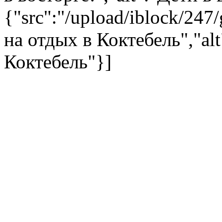
{"src":"/upload/iblock/247
на отдых в Коктебель","al
Коктебель"}]