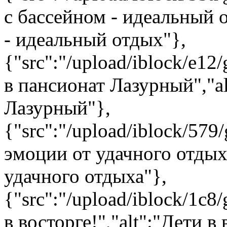
с бассейном - идеальный о
- идеальный отдых"},
{"src":"/upload/iblock/e12
в пансионат Лазурный","a
Лазурный"},
{"src":"/upload/iblock/579
эмоции от удачного отдых
удачного отдыха"},
{"src":"/upload/iblock/1c8/
в восторге!","alt":"Дети в 